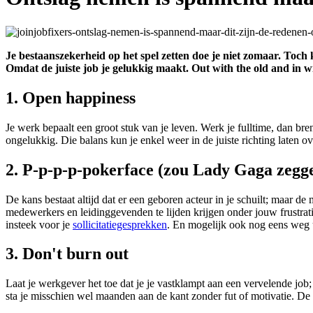
Je bestaanszekerheid op het spel zetten doe je niet zomaar. Toc
Omdat de juiste job je gelukkig maakt. Out with the old and in w
1. Open happiness
Je werk bepaalt een groot stuk van je leven. Werk je fulltime, dan b
ongelukkig. Die balans kun je enkel weer in de juiste richting laten 
2. P-p-p-p-pokerface (zou Lady Gaga zegg
De kans bestaat altijd dat er een geboren acteur in je schuilt; maar d
medewerkers en leidinggevenden te lijden krijgen onder jouw frustrati
insteek voor je
sollicitatiegesprekken
. En mogelijk ook nog eens weg u
3. Don't burn out
Laat je werkgever het toe dat je je vastklampt aan een vervelende job
sta je misschien wel maanden aan de kant zonder fut of motivatie. De