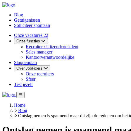
Blog
Getuigenissen
Solliciteer spontaan
Onze vacatures
22
Onze functies
Recruiter / Uitzendconsulent
Sales manager
Kantoorverantwoordelijke
Stappenplan
Over JobFixers
Onze recruiters
Sfeer
Test jezelf
Home
Blog
Ontslag nemen is spannend maar dit zijn de redenen om het t
Ontslag nemen is spannend maar 