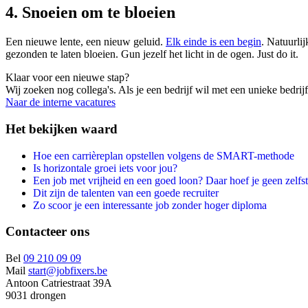
4. Snoeien om te bloeien
Een nieuwe lente, een nieuw geluid.
Elk einde is een begin
. Natuurli
gezonden te laten bloeien. Gun jezelf het licht in de ogen. Just do it.
Klaar voor een nieuwe stap?
Wij zoeken nog collega's. Als je een bedrijf wil met een unieke bedrijfs
Naar de interne vacatures
Het bekijken waard
Hoe een carrièreplan opstellen volgens de SMART-methode
Is horizontale groei iets voor jou?
Een job met vrijheid en een goed loon? Daar hoef je geen zelfst
Dit zijn de talenten van een goede recruiter
Zo scoor je een interessante job zonder hoger diploma
Contacteer ons
Bel
09 210 09 09
Mail
start@jobfixers.be
Antoon Catriestraat 39A
9031 drongen