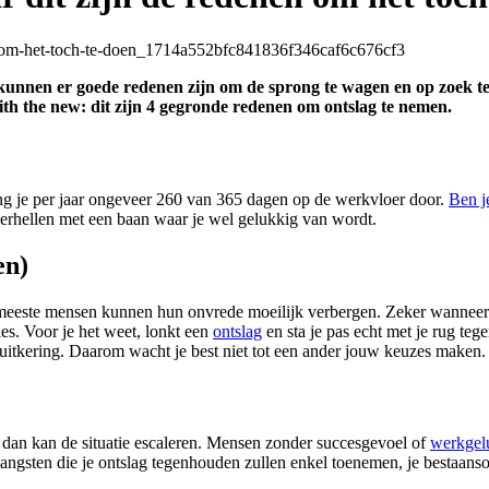
h kunnen er goede redenen zijn om de sprong te wagen en op zoek 
ith the new: dit zijn 4 gegronde redenen om ontslag te nemen.
reng je per jaar ongeveer 260 van 365 dagen op de werkvloer door.
Ben j
overhellen met een baan waar je wel gelukkig van wordt.
en)
e meeste mensen kunnen hun onvrede moeilijk verbergen. Zeker wanneer de
es. Voor je het weet, lonkt een
ontslag
en sta je pas echt met je rug te
itkering. Daarom wacht je best niet tot een ander jouw keuzes maken.
; dan kan de situatie escaleren. Mensen zonder succesgevoel of
werkgel
 angsten die je ontslag tegenhouden zullen enkel toenemen, je bestaan