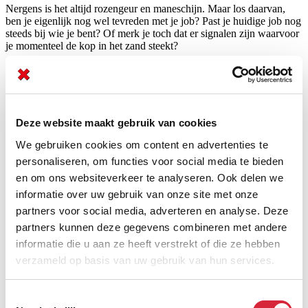
Nergens is het altijd rozengeur en maneschijn. Maar los daarvan,
ben je eigenlijk nog wel tevreden met je job? Past je huidige job nog
steeds bij wie je bent? Of merk je toch dat er signalen zijn waarvoor
je momenteel de kop in het zand steekt?
Doe deze korte test en kom te weten hoe gelukkig je bent met je
huidige job.
Hoe vaak denk je “Oh nee, straks is het weer maandag :(“
Nooit
Soms, dat begint zo de zondagmiddag
Deze website maakt gebruik van cookies
Pieker je na de werkuren soms nog door over je werk?
We gebruiken cookies om content en advertenties te
Ja, op weg naar huis, in bed, als ik opsta,...
Nee, gedaan is
gedaan!
personaliseren, om functies voor social media te bieden
Welke invloed heeft je job op jou?
en om ons websiteverkeer te analyseren. Ook delen we
Geeft me energie
Kost me energie
informatie over uw gebruik van onze site met onze
Hoe vaak kijk je op je uurwerk tijdens een werkdag?
Meer dan 3 keer per dag
Minder dan 3 keer per dag
partners voor social media, adverteren en analyse. Deze
Ooit al spierpijn, hoofdpijn of buikpijn ervaren tijdens het werk?
partners kunnen deze gegevens combineren met andere
Al meer dan eens, geen idee vanwaar het komt
Nee, ik voel
informatie die u aan ze heeft verstrekt of die ze hebben
me kiplekker
verzameld op basis van uw gebruik van hun services.
Al eens gedacht “Dit doe ik enkel nog voor de collega’s”?
Ze zijn soms de enige factor waar ik rekening mee hou
Nee,
ik doe het gewoon écht graag
Toestemmingsselectie
“Ik irriteer me aan de kleinste dingen”