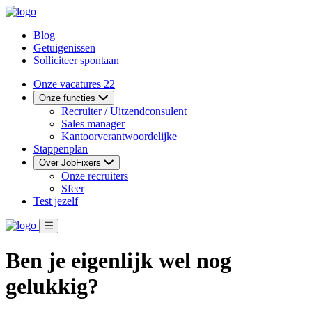
Blog
Getuigenissen
Solliciteer spontaan
Onze vacatures
22
Onze functies
Recruiter / Uitzendconsulent
Sales manager
Kantoorverantwoordelijke
Stappenplan
Over JobFixers
Onze recruiters
Sfeer
Test jezelf
Ben je eigenlijk wel nog
gelukkig?