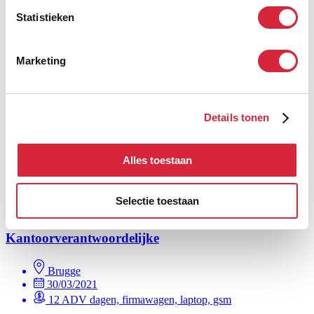
Echte doorgroeikansen - binnen je regio of nationaal
Statistieken
Marketing
klaar om erin te vliegen?
JobFixers
Details tonen
Kantoorverantwoordelijke
Ieper
Alles toestaan
02/04/2026
12 ADV dagen, firmawagen, laptop, gsm, bonussysteem
Selectie toestaan
JobFixers
Kantoorverantwoordelijke
Brugge
30/03/2021
12 ADV dagen, firmawagen, laptop, gsm