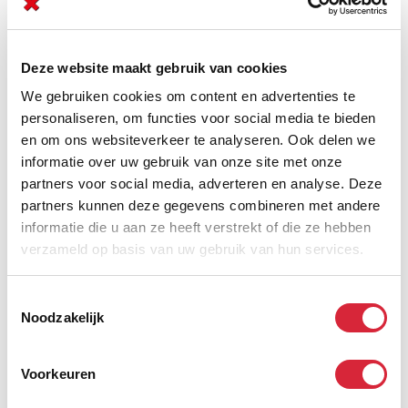
Je durft op bedrijven af te stappen
Je wilt een ondernemer worden
Deze website maakt gebruik van cookies
Je werkt graag zelfstandig, maar houdt ook van teamwork
We gebruiken cookies om content en advertenties te
Je hebt een rijbewijs B
personaliseren, om functies voor social media te bieden
en om ons websiteverkeer te analyseren. Ook delen we
informatie over uw gebruik van onze site met onze
Bij JobFIXers geeft iedereen je zelfvertrouwen en de nodige
impulsen om te groeien en jezelf verder te ontwikkelen.
partners voor social media, adverteren en analyse. Deze
partners kunnen deze gegevens combineren met andere
Wat levert het jou op?
informatie die u aan ze heeft verstrekt of die ze hebben
verzameld op basis van uw gebruik van hun services.
Stevig vaste loon + stevige bonussen (obv prestaties)
Realistische doorgroeimogelijkheden (denk: van Citroën naar
Toestemmingsselectie
Audi)
Noodzakelijk
Heel veel coachings & opleidingen vanaf dag 1
Leuke reizen en extra’s als je goed scoort
Voorkeuren
Een boost voor je skills én je leven