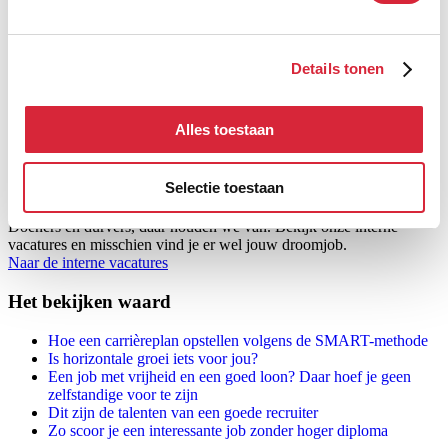
identiteit. Waarden blijven echter niet per se altijd hetzelfde. Bekijk
daarom opnieuw je waarden. Als deze veranderd zijn, zul je
waarschijnlijk ook je doelen moeten bijsturen of zelfs een heel
ander
Details tonen
pad
moeten inslaan in je carrière, bijvoorbeeld door een
andere baan
te zoeken.
Jouw job geëvalueerd en het is duidelijk.
Niet langer tevreden met je
Alles toestaan
huidige job
? Ga dan op zoek naar een betere job, een leukere job,
een job met uitdaging. Begin al eens met het bekijken van
alle jobs
bij JobFIXers
.
Selectie toestaan
Actie na evaluatie
Doeners en durvers, daar houden we van. Bekijk onze interne
vacatures en misschien vind je er wel jouw droomjob.
Naar de interne vacatures
Het bekijken waard
Hoe een carrièreplan opstellen volgens de SMART-methode
Is horizontale groei iets voor jou?
Een job met vrijheid en een goed loon? Daar hoef je geen
zelfstandige voor te zijn
Dit zijn de talenten van een goede recruiter
Zo scoor je een interessante job zonder hoger diploma