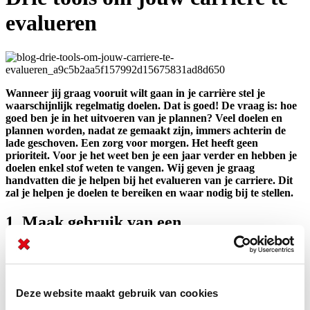
evalueren
Wanneer jij graag vooruit wilt gaan in je carrière stel je
waarschijnlijk regelmatig doelen. Dat is goed! De vraag is: hoe
goed ben je in het uitvoeren van je plannen? Veel doelen en
plannen worden, nadat ze gemaakt zijn, immers achterin de
lade geschoven. Een zorg voor morgen. Het heeft geen
prioriteit. Voor je het weet ben je een jaar verder en hebben je
doelen enkel stof weten te vangen. Wij geven je graag
handvatten die je helpen bij het evalueren van je carriere. Dit
zal je helpen je doelen te bereiken en waar nodig bij te stellen.
1. Maak gebruik van een
prestatiedocument
Wat heb jij het afgelopen jaar gepresteerd? Waarschijnlijk een
heleboel, maar wat herinner je je er nog van? Als je een
promotie
Deze website maakt gebruik van cookies
hebt gehad of een grote klant hebt weten binnen te halen, zul je dat
nog wel weten, maar hoe zit het met dat kleinere project dat je ook