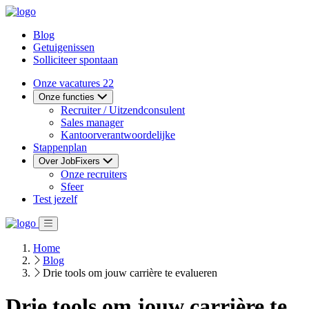
Blog
Getuigenissen
Solliciteer spontaan
Onze vacatures
22
Onze functies
Recruiter / Uitzendconsulent
Sales manager
Kantoorverantwoordelijke
Stappenplan
Over JobFixers
Onze recruiters
Sfeer
Test jezelf
Home
Blog
Drie tools om jouw carrière te evalueren
Drie tools om jouw carrière te