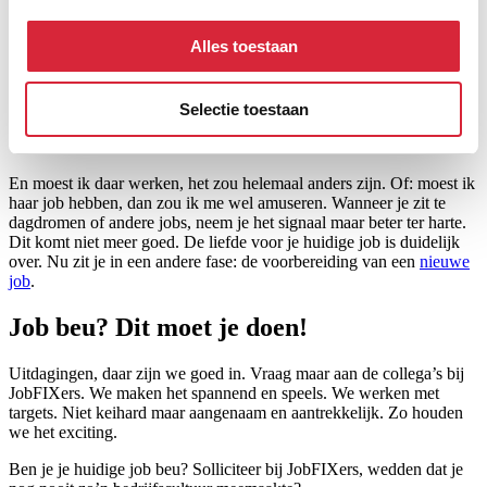
Zowel thuis als op het werk loopt alles in het honderd. De balans
tussen je werk en je privé zit helemaal scheef. Dan is dit eerder een
Alles toestaan
gevolg van het beu zijn van je job
. Alles is troebel en niks is nog op
orde.
Een nieuwe job
kan helpen om die grens weer duidelijk te
zetten.
Selectie toestaan
8. Elders met je gedachten
En moest ik daar werken, het zou helemaal anders zijn. Of: moest ik
haar job hebben, dan zou ik me wel amuseren. Wanneer je zit te
dagdromen of andere jobs, neem je het signaal maar beter ter harte.
Dit komt niet meer goed. De liefde voor je huidige job is duidelijk
over. Nu zit je in een andere fase: de voorbereiding van een
nieuwe
job
.
Job beu? Dit moet je doen!
Uitdagingen, daar zijn we goed in. Vraag maar aan de collega’s bij
JobFIXers. We maken het spannend en speels. We werken met
targets. Niet keihard maar aangenaam en aantrekkelijk. Zo houden
we het exciting.
Ben je je huidige job beu? Solliciteer bij JobFIXers, wedden dat je