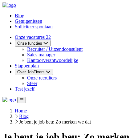
Blog
Getuigenissen
Solliciteer spontaan
Onze vacatures
22
Onze functies
Recruiter / Uitzendconsulent
Sales manager
Kantoorverantwoordelijke
Stappenplan
Over JobFixers
Onze recruiters
Sfeer
Test jezelf
Home
Blog
Je bent je job beu: Zo merken we dat
Je bent je job beu: Zo merken