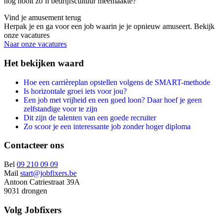
nog nooit zo’n bedrijfscultuur meemaakte?
Vind je amusement terug
Herpak je en ga voor een job waarin je je opnieuw amuseert. Bekijk
onze vacatures
Naar onze vacatures
Het bekijken waard
Hoe een carrièreplan opstellen volgens de SMART-methode
Is horizontale groei iets voor jou?
Een job met vrijheid en een goed loon? Daar hoef je geen
zelfstandige voor te zijn
Dit zijn de talenten van een goede recruiter
Zo scoor je een interessante job zonder hoger diploma
Contacteer ons
Bel
09 210 09 09
Mail
start@jobfixers.be
Antoon Catriestraat 39A
9031 drongen
Volg Jobfixers