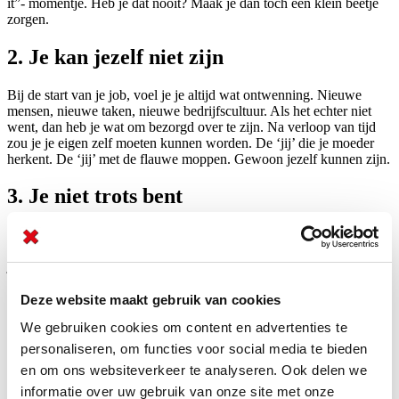
it”- momentje. Heb je dat nooit? Maak je dan toch een klein beetje
zorgen.
2. Je kan jezelf niet zijn
Bij de start van je job, voel je je altijd wat ontwenning. Nieuwe
mensen, nieuwe taken, nieuwe bedrijfscultuur. Als het echter niet
went, dan heb je wat om bezorgd over te zijn. Na verloop van tijd
zou je je eigen zelf moeten kunnen worden. De ‘jij’ die je moeder
herkent. De ‘jij’ met de flauwe moppen. Gewoon jezelf kunnen zijn.
3. Je niet trots bent
“En waar ben jij nu mee bezig?”, iedereen krijgt de vraag wel eens.
Probeer je stelselmatig je job groter voor te stellen dan ie is? Probeer
je rond de vraag heen te dansen? Geef je liefst geen antwoord op die
vraag? Dan is er wat aan de hand. Als je dit niet over je lippen krijgt,
is het misschien tijd voor wat anders.
Deze website maakt gebruik van cookies
We gebruiken cookies om content en advertenties te
4. Geld staat op de 1ste plaats
personaliseren, om functies voor social media te bieden
en om ons websiteverkeer te analyseren. Ook delen we
We werken allemaal voor ons geld. Maar als het loon primeert en je
gedachten domineert, dan is er wat aan de hand. Als je je lonen per
informatie over uw gebruik van onze site met onze