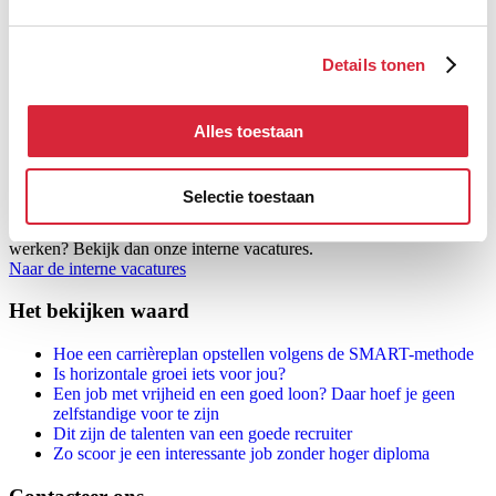
Denken dat je niet deugt. Soms zit het tegen en lukt het je maar niet
om je loopbaan een andere wending te geven. Ga dan niet lopen
denken dat je niet deugt. Misschien is een kleine verandering in je
Details tonen
aanpak al voldoende om wel te slagen.
Ben jij klaar voor een carrièreswitch? Bekijk dan
onze vacatures
.
Onze collega’s verwachten jou! Vind je geen job tussen onze interne
Alles toestaan
vacatures? Dan kan je nog altijd spontaan solliciteren of vragen aan
onze recruiters om jou te helpen.
Selectie toestaan
Misschien zijn wij wel wat voor jou
Mensen met lef, daar houden we wel van. Zin om bij ons te komen
werken? Bekijk dan onze interne vacatures.
Naar de interne vacatures
Het bekijken waard
Hoe een carrièreplan opstellen volgens de SMART-methode
Is horizontale groei iets voor jou?
Een job met vrijheid en een goed loon? Daar hoef je geen
zelfstandige voor te zijn
Dit zijn de talenten van een goede recruiter
Zo scoor je een interessante job zonder hoger diploma