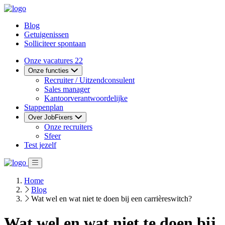
Blog
Getuigenissen
Solliciteer spontaan
Onze vacatures
22
Onze functies
Recruiter / Uitzendconsulent
Sales manager
Kantoorverantwoordelijke
Stappenplan
Over JobFixers
Onze recruiters
Sfeer
Test jezelf
Home
Blog
Wat wel en wat niet te doen bij een carrièreswitch?
Wat wel en wat niet te doen bij