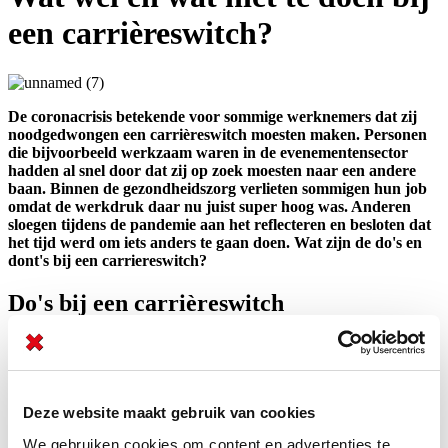
een carrièreswitch?
De coronacrisis betekende voor sommige werknemers dat zij
noodgedwongen een carrièreswitch moesten maken. Personen
die bijvoorbeeld werkzaam waren in de evenementensector
hadden al snel door dat zij op zoek moesten naar een andere
baan. Binnen de gezondheidszorg verlieten sommigen hun job
omdat de werkdruk daar nu juist super hoog was. Anderen
sloegen tijdens de pandemie aan het reflecteren en besloten dat
het tijd werd om iets anders te gaan doen. Wat zijn de do's en
dont's bij een carriereswitch?
Do's bij een carrièreswitch
Zelfanalyse: Wie ben je en wat wil je? Werk maakt een belangrijk
onderdeel uit van je leven. Dan is het natuurlijk wel zo fijn als je
ook iets kunt doen wat je leuk vindt en waar je goed in bent. Een
zelfanalyse doen en daarbij goed nadenken wat je nu eigenlijk het
Deze website maakt gebruik van cookies
liefst wilt en wat je wilt bereiken in je leven, moet dan ook absoluut
op jouw to-do-list staan.
We gebruiken cookies om content en advertenties te