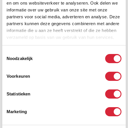
12 ADV dagen, firmawagen, laptop, gsm
en om ons websiteverkeer te analyseren. Ook delen we
informatie over uw gebruik van onze site met onze
JobFixers
partners voor social media, adverteren en analyse. Deze
Kantoorverantwoordelijke
partners kunnen deze gegevens combineren met andere
informatie die u aan ze heeft verstrekt of die ze hebben
Geel
verzameld op basis van uw gebruik van hun services.
02/04/2026
12 ADV dagen, firmawagen, laptop, gsm
Toestemmingsselectie
JobFixers
Noodzakelijk
Kantoorverantwoordelijke
Voorkeuren
Ninove
02/04/2026
12 ADV dagen, firmawagen, laptop, gsm
Statistieken
JobFixers
Marketing
Kantoorverantwoordelijke
Menen