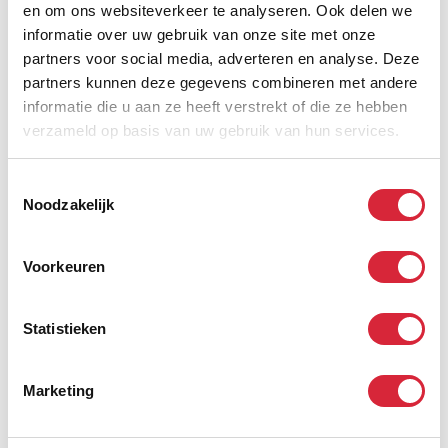
12 ADV dagen, firmawagen, laptop, gsm
en om ons websiteverkeer te analyseren. Ook delen we
informatie over uw gebruik van onze site met onze
JobFixers
partners voor social media, adverteren en analyse. Deze
Kantoorverantwoordelijke
partners kunnen deze gegevens combineren met andere
informatie die u aan ze heeft verstrekt of die ze hebben
Geel
verzameld op basis van uw gebruik van hun services.
02/04/2026
12 ADV dagen, firmawagen, laptop, gsm
Toestemmingsselectie
JobFixers
Noodzakelijk
Kantoorverantwoordelijke
Voorkeuren
Ninove
02/04/2026
12 ADV dagen, firmawagen, laptop, gsm
Statistieken
JobFixers
Marketing
Kantoorverantwoordelijke
Menen