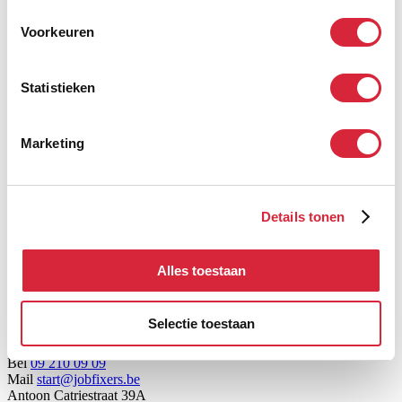
game.”
Solliciteer nu op open vacatures >>>
Voorkeuren
Andere getuigenissen
JobFixers geeft je de kans om te groeien, ook al heb je het juiste
Statistieken
diploma niet
Er zit schwung in BOEMM!, geen blabla maar een open, directe
Marketing
aanpak
Het bekijken waard
Hoe een carrièreplan opstellen volgens de SMART-methode
Details tonen
Is horizontale groei iets voor jou?
Een job met vrijheid en een goed loon? Daar hoef je geen
zelfstandige voor te zijn
Alles toestaan
Dit zijn de talenten van een goede recruiter
Zo scoor je een interessante job zonder hoger diploma
Selectie toestaan
Contacteer ons
Bel
09 210 09 09
Mail
start@jobfixers.be
Antoon Catriestraat 39A