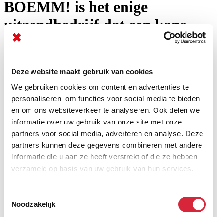
BOEMM! is het enige
uitzendbedrijf dat een kans
geeft aan mensen zonder
ervaring
Deze website maakt gebruik van cookies
We gebruiken cookies om content en advertenties te
personaliseren, om functies voor social media te bieden
Febe werkt sinds december 2020 bij BOEMM! Ze is gestart als
consulente in de binnendienst en is intussen doorgegroeid naar
en om ons websiteverkeer te analyseren. Ook delen we
kantoorverantwoordelijke.
informatie over uw gebruik van onze site met onze
partners voor social media, adverteren en analyse. Deze
“
Ik heb destijds gekozen voor BOEMM! omdat het het enige
uitzendbedrijf was dat mij de kans gaf om op te starten zonder
partners kunnen deze gegevens combineren met andere
ervaring.
Het is de ideale job voor mensen die willen werken in de
informatie die u aan ze heeft verstrekt of die ze hebben
sector, maar niet de nodige ervaring hebben. Bovendien is het zalig
verzameld op basis van uw gebruik van hun services.
werken voor JobFixers dankzij de incentives, de collegialiteit, het
familiale aspect en de teamspirit. Een echte aanrader dus”
Toestemmingsselectie
“Mijn ultieme doel is om nog een grote omzet te behalen met ons
Noodzakelijk
kantoor. Een hogere omzet en hogere targets, dat is mijn
end