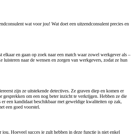
endconsulent wat voor jou! Wat doet een uitzendconsulent precies en
t elkaar en gaan op zoek naar een match waar zowel werkgever als –
e luisteren naar de wensen en zorgen van werkgevers, zodat ze hun
reerst zijn ze uitstekende detectives. Ze graven diep en komen er
oor gesprekken om een nog beter inzicht te verkrijgen. Hebben ze die
 er een kandidaat beschikbaar met geweldige kwaliteiten op zak,
met een goed voorstel.
jou. Hoeveel succes je zult hebben in deze functie is niet enkel