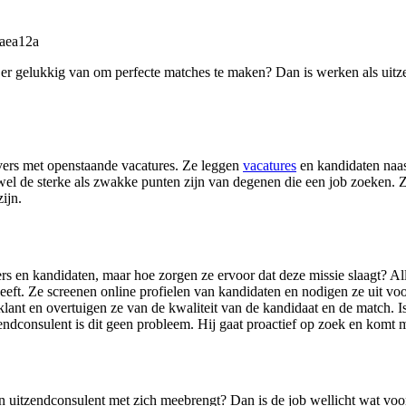
 er gelukkig van om perfecte matches te maken? Dan is werken als uitz
vers met openstaande vacatures. Ze leggen
vacatures
en kandidaten naas
el de sterke als zwakke punten zijn van degenen die een job zoeken. Z
ijn.
 en kandidaten, maar hoe zorgen ze ervoor dat deze missie slaagt? Alle
 heeft. Ze screenen online profielen van kandidaten en nodigen ze uit v
ant en overtuigen ze van de kwaliteit van de kandidaat en de match. Is
endconsulent is dit geen probleem. Hij gaat proactief op zoek en komt 
en uitzendconsulent met zich meebrengt? Dan is de job wellicht wat voor 