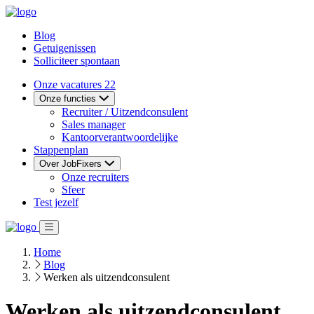
Blog
Getuigenissen
Solliciteer spontaan
Onze vacatures
22
Onze functies
Recruiter / Uitzendconsulent
Sales manager
Kantoorverantwoordelijke
Stappenplan
Over JobFixers
Onze recruiters
Sfeer
Test jezelf
Home
Blog
Werken als uitzendconsulent
Werken als uitzendconsulent