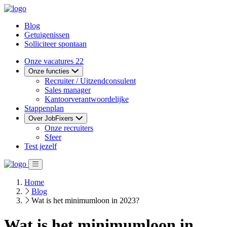
Blog
Getuigenissen
Solliciteer spontaan
Onze vacatures
22
Onze functies
Recruiter / Uitzendconsulent
Sales manager
Kantoorverantwoordelijke
Stappenplan
Over JobFixers
Onze recruiters
Sfeer
Test jezelf
Home
Blog
Wat is het minimumloon in 2023?
Wat is het minimumloon in