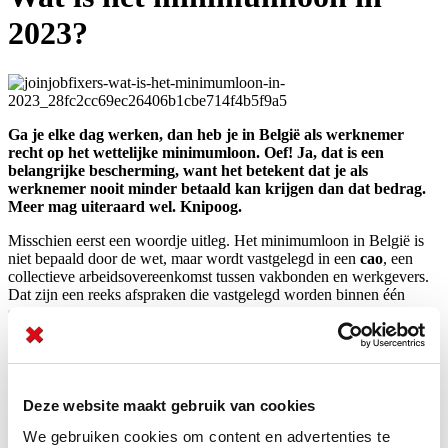
2023?
Ga je elke dag werken, dan heb je in België als werknemer
recht op het wettelijke minimumloon. Oef! Ja, dat is een
belangrijke bescherming, want het betekent dat je als
werknemer nooit minder betaald kan krijgen dan dat bedrag.
Meer mag uiteraard wel. Knipoog.
Misschien eerst een woordje uitleg. Het minimumloon in België is
niet bepaald door de wet, maar wordt vastgelegd in een
cao
, een
collectieve arbeidsovereenkomst tussen vakbonden en werkgevers.
Dat zijn een reeks afspraken die vastgelegd worden binnen één
sector en daardoor kan het minimumloon dus ook verschillen per
sector.
Sectorale minimumlonen
Deze website maakt gebruik van cookies
Deze minimumlonen worden onderhandeld op niveau van de
sectorale paritaire comités. Er kunnen per sector meerdere
We gebruiken cookies om content en advertenties te
minimumlonen gelden, afhankelijk van functie of opgebouwde