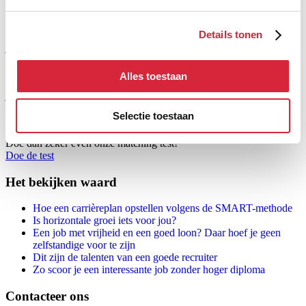
GGMMI nageleefd wordt, schrijft de FOD.
Details tonen
De minimumlonen worden automatisch geïndexeerd en vanaf 1
januari 2023 bedraagt dat
bruto minimumloon
1.955,04 euro.
Dat loon is een belangrijke bescherming, want je mag als
Alles toestaan
werknemer in geen enkele sector of onderneming voor een voltijdse
job minder loon krijgen dan dat bedrag. Meer betaald krijgen mag
uiteraard wel...
Selectie toestaan
Benieuwd of een job bij JobFIXers iets voor jou is?
Doe dan zeker even onze matching test!
Doe de test
Het bekijken waard
Hoe een carrièreplan opstellen volgens de SMART-methode
Is horizontale groei iets voor jou?
Een job met vrijheid en een goed loon? Daar hoef je geen
zelfstandige voor te zijn
Dit zijn de talenten van een goede recruiter
Zo scoor je een interessante job zonder hoger diploma
Contacteer ons