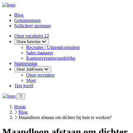
Blog
Getuigenissen
Solliciteer spontaan
Onze vacatures
22
Onze functies
Recruiter / Uitzendconsulent
Sales manager
Kantoorverantwoordelijke
Stappenplan
Over JobFixers
Onze recruiters
Sfeer
Test jezelf
Home
Blog
Maandloon afstaan om dichter bij huis te werken?
Maandloon afstaan om dichter