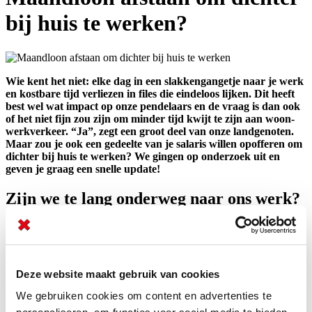
bij huis te werken?
Wie kent het niet: elke dag in een slakkengangetje naar je werk
en kostbare tijd verliezen in files die eindeloos lijken. Dit heeft
best wel wat impact op onze pendelaars en de vraag is dan ook
of het niet fijn zou zijn om minder tijd kwijt te zijn aan woon-
werkverkeer. “Ja”, zegt een groot deel van onze landgenoten.
Maar zou je ook een gedeelte van je salaris willen opofferen om
dichter bij huis te werken? We gingen op onderzoek uit en
geven je graag een snelle update!
Zijn we te lang onderweg naar ons werk?
Gemiddeld rijden we elke dag zo'n twintig kilometer naar ons werk.
Niet zo heel spannend zou je zeggen. Maar als blijkt dat 10% van de
Belgen langer dan een uur onderweg is en zo’n 40% van ons meer
dan een halfuur moet rijden om op zijn werk te komen, kunnen we
Deze website maakt gebruik van cookies
toch wel concluderen dat schijn bedriegt.
Een kwart van de
Belgen vindt een te lange autorit naar het werk dan ook een
We gebruiken cookies om content en advertenties te
echte no-go.
En van de werknemers die langer dan een uur