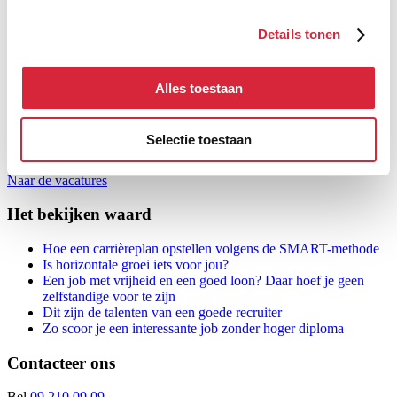
flexdesks of thuiswerken zeker in thuishoren. Zo hengel je
toptalenten gemakkelijker binnen, want in all honesty; time is
Details tonen
money, of niet?
Wil jij aan de slag én heb je een
hekel aan time consuming
woonwerkverkeer
? Wil je een betere balans tussen privé en werk?
Alles toestaan
Dan kan je wel eens je droomjob vinden bij JobFIXers.
Benieuwd hoe dat kan?
Selectie toestaan
Solliciteer voor één van de vacatures van JobFIXers en ondervind
zelf hoe leuk de combinatie werk en privé kan zijn.
Naar de vacatures
Het bekijken waard
Hoe een carrièreplan opstellen volgens de SMART-methode
Is horizontale groei iets voor jou?
Een job met vrijheid en een goed loon? Daar hoef je geen
zelfstandige voor te zijn
Dit zijn de talenten van een goede recruiter
Zo scoor je een interessante job zonder hoger diploma
Contacteer ons
Bel
09 210 09 09