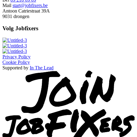
Mail
start@jobfixers.be
Antoon Catriestraat 39A
9031 drongen
Volg Jobfixers
Privacy Policy
Cookie Policy
Supported by
In The Lead