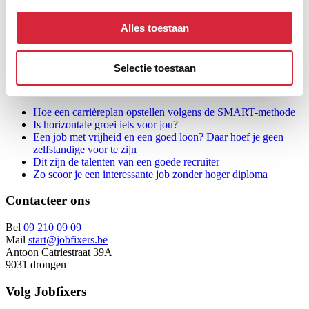
Hoe ongelukkig ben je met je job?
Alles toestaan
Geef je over aan een aantal eenvoudige vragen en ontdek het
meteen!
Doe de test
Selectie toestaan
Het bekijken waard
Hoe een carrièreplan opstellen volgens de SMART-methode
Is horizontale groei iets voor jou?
Een job met vrijheid en een goed loon? Daar hoef je geen
zelfstandige voor te zijn
Dit zijn de talenten van een goede recruiter
Zo scoor je een interessante job zonder hoger diploma
Contacteer ons
Bel
09 210 09 09
Mail
start@jobfixers.be
Antoon Catriestraat 39A
9031 drongen
Volg Jobfixers