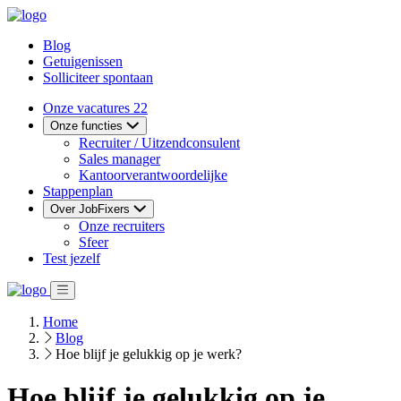
Blog
Getuigenissen
Solliciteer spontaan
Onze vacatures
22
Onze functies
Recruiter / Uitzendconsulent
Sales manager
Kantoorverantwoordelijke
Stappenplan
Over JobFixers
Onze recruiters
Sfeer
Test jezelf
Home
Blog
Hoe blijf je gelukkig op je werk?
Hoe blijf je gelukkig op je