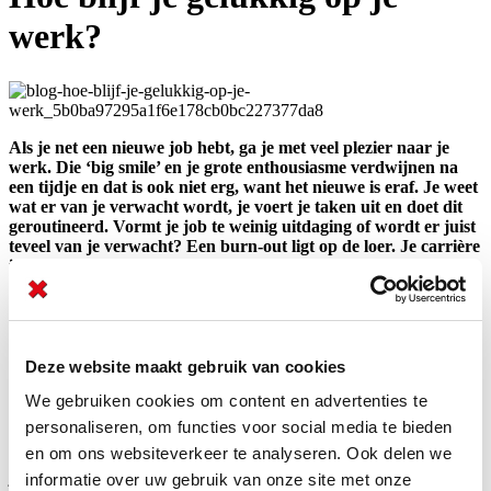
werk?
Als je net een nieuwe job hebt, ga je met veel plezier naar je
werk. Die ‘big smile’ en je grote enthousiasme verdwijnen na
een tijdje en dat is ook niet erg, want het nieuwe is eraf. Je weet
wat er van je verwacht wordt, je voert je taken uit en doet dit
geroutineerd. Vormt je job te weinig uitdaging of wordt er juist
teveel van je verwacht? Een burn-out ligt op de loer. Je carrière
is van grote invloed op je leven, want je brengt elke dag heel
wat uren door op kantoor. Geniet van wat je doet en ook van
hóe je dat doet. Check hoe je gelukkig op je werk blijft, niet
alleen bij de start, maar ook in de jaren erna.
Deze website maakt gebruik van cookies
Weg met de routine
We gebruiken cookies om content en advertenties te
Voer je vaak dezelfde taken uit? Probeer deze taken niet domweg af
personaliseren, om functies voor social media te bieden
te werken, maar ga
actief op zoek naar manieren om ze anders
en om ons websiteverkeer te analyseren. Ook delen we
uit te voeren
waardoor je efficiënter en effectiever wordt. Blijf
jezelf uitdagen om nieuwe dingen te leren. Doe een online cursus of
informatie over uw gebruik van onze site met onze