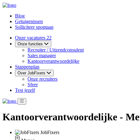
Blog
Getuigenissen
Solliciteer spontaan
Onze vacatures
22
Onze functies
Recruiter / Uitzendconsulent
Sales manager
Kantoorverantwoordelijke
Stappenplan
Over JobFixers
Onze recruiters
Sfeer
Test jezelf
Kantoorverantwoordelijke - M
JobFixers