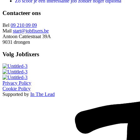
Zo scoor je een interessante job zonder hoger diploma
Contacteer ons
Bel
09 210 09 09
Mail
start@jobfixers.be
Antoon Catriestraat 39A
9031 drongen
Volg Jobfixers
Privacy Policy
Cookie Policy
Supported by
In The Lead