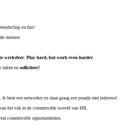
vriendschap en fun!
erde mensen
te werksfeer
.
Play hard, but work even harder
.
e talent en
solliciteer!
 Je bent een netwerker en slaat graag een praatje met iedereen!
s van het vak in de commerciële wereld van HR.
veral commerciële opportuniteiten.