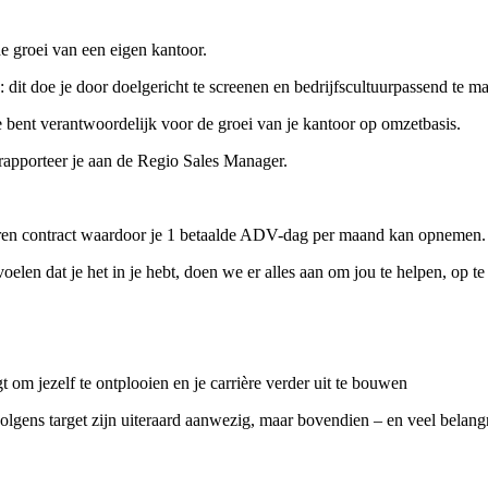
de groei van een eigen kantoor.
dit doe je door doelgericht te screenen en bedrijfscultuurpassend te m
e bent verantwoordelijk voor de groei van je kantoor op omzetbasis.
s rapporteer je aan de Regio Sales Manager.
-uren contract waardoor je 1 betaalde ADV-dag per maand kan opnemen.
len dat je het in je hebt, doen we er alles aan om jou te helpen, op te 
om jezelf te ontplooien en je carrière verder uit te bouwen
lgens target zijn uiteraard aanwezig, maar bovendien – en veel belangr