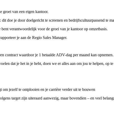
de groei van een eigen kantoor.
dit doe je door doelgericht te screenen en bedrijfscultuurpassend te m
e bent verantwoordelijk voor de groei van je kantoor op omzetbasis.
s rapporteer je aan de Regio Sales Manager.
-uren contract waardoor je 1 betaalde ADV-dag per maand kan opnemen.
len dat je het in je hebt, doen we er alles aan om jou te helpen, op te 
om jezelf te ontplooien en je carrière verder uit te bouwen
lgens target zijn uiteraard aanwezig, maar bovendien – en veel belangr