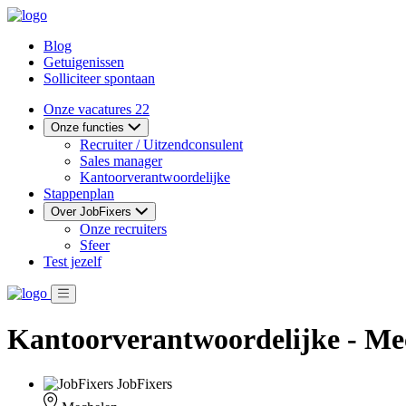
Blog
Getuigenissen
Solliciteer spontaan
Onze vacatures
22
Onze functies
Recruiter / Uitzendconsulent
Sales manager
Kantoorverantwoordelijke
Stappenplan
Over JobFixers
Onze recruiters
Sfeer
Test jezelf
Kantoorverantwoordelijke - Me
JobFixers