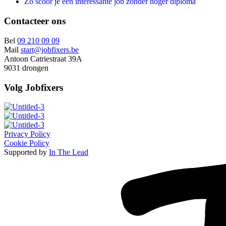
Zo scoor je een interessante job zonder hoger diploma
Contacteer ons
Bel
09 210 09 09
Mail
start@jobfixers.be
Antoon Catriestraat 39A
9031 drongen
Volg Jobfixers
Privacy Policy
Cookie Policy
Supported by
In The Lead