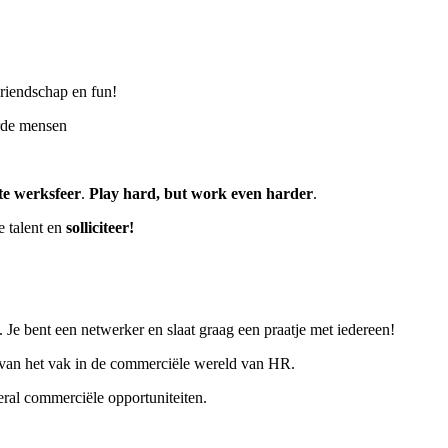
vriendschap en fun!
erde mensen
te werksfeer
.
Play hard, but work even harder
.
e talent en
solliciteer!
 Je bent een netwerker en slaat graag een praatje met iedereen!
s van het vak in de commerciële wereld van HR.
veral commerciële opportuniteiten.