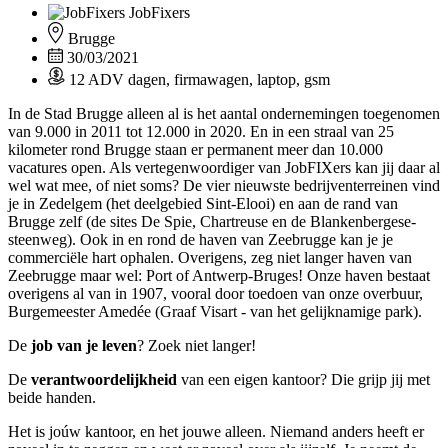
JobFixers
Brugge
30/03/2021
12 ADV dagen, firmawagen, laptop, gsm
In de Stad Brugge alleen al is het aantal ondernemingen toegenomen
van 9.000 in 2011 tot 12.000 in 2020. En in een straal van 25
kilometer rond Brugge staan er permanent meer dan 10.000
vacatures open. Als vertegenwoordiger van JobFIXers kan jij daar al
wel wat mee, of niet soms? De vier nieuwste bedrijventerreinen vind
je in Zedelgem (het deelgebied Sint-Elooi) en aan de rand van
Brugge zelf (de sites De Spie, Chartreuse en de Blankenbergese-
steenweg). Ook in en rond de haven van Zeebrugge kan je je
commerciële hart ophalen. Overigens, zeg niet langer haven van
Zeebrugge maar wel: Port of Antwerp-Bruges! Onze haven bestaat
overigens al van in 1907, vooral door toedoen van onze overbuur,
Burgemeester Amedée (Graaf Visart - van het gelijknamige park).
De
job van je leven
? Zoek niet langer!
De
verantwoordelijkheid
van een eigen kantoor? Die grijp jij met
beide handen.
Het is joúw kantoor, en het jouwe alleen. Niemand anders heeft er