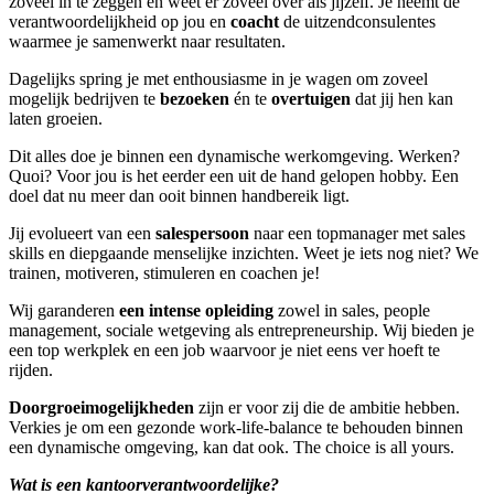
zoveel in te zeggen en weet er zoveel over als jijzelf. Je neemt de
verantwoordelijkheid op jou en
coacht
de uitzendconsulentes
waarmee je samenwerkt naar resultaten.
Dagelijks spring je met enthousiasme in je wagen om zoveel
mogelijk bedrijven te
bezoeken
én te
overtuigen
dat jij hen kan
laten groeien.
Dit alles doe je binnen een dynamische werkomgeving. Werken?
Quoi? Voor jou is het eerder een uit de hand gelopen hobby. Een
doel dat nu meer dan ooit binnen handbereik ligt.
Jij evolueert van een
salespersoon
naar een topmanager met sales
skills en diepgaande menselijke inzichten. Weet je iets nog niet? We
trainen, motiveren, stimuleren en coachen je!
Wij garanderen
een intense opleiding
zowel in sales, people
management, sociale wetgeving als entrepreneurship. Wij bieden je
een top werkplek en een job waarvoor je niet eens ver hoeft te
rijden.
Doorgroeimogelijkheden
zijn er voor zij die de ambitie hebben.
Verkies je om een gezonde work-life-balance te behouden binnen
een dynamische omgeving, kan dat ook. The choice is all yours.
Wat is een kantoorverantwoordelijke?