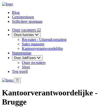
Blog
Getuigenissen
Solliciteer spontaan
Onze vacatures
22
Onze functies
Recruiter / Uitzendconsulent
Sales manager
Kantoorverantwoordelijke
Stappenplan
Over JobFixers
Onze recruiters
Sfeer
Test jezelf
Kantoorverantwoordelijke -
Brugge