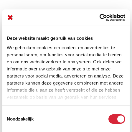
Ons aanbod?
Bedrijfswagen!
Een uitdagende en stimulerende omgeving waar je de kans
Deze website maakt gebruik van cookies
krijgt om jezelf te ontplooien en je carrière verder uit te
bouwen
We gebruiken cookies om content en advertenties te
personaliseren, om functies voor social media te bieden
Salaris, bonussysteem, incentives, laptop, gsm en firmawagen
en om ons websiteverkeer te analyseren. Ook delen we
volgens target zijn uiteraard aanwezig, maar bovendien – en
veel belangrijker – is een ongelofelijke enthousiaste werksfeer
informatie over uw gebruik van onze site met onze
met tonnen vol camaraderie en fun
partners voor social media, adverteren en analyse. Deze
partners kunnen deze gegevens combineren met andere
Play hard, and work even harder
informatie die u aan ze heeft verstrekt of die ze hebben
Begeleiding, aandacht en coaching
verzameld op basis van uw gebruik van hun services.
On-the-job ondersteuning
Toestemmingsselectie
Toffe collega’s en een ongelofelijk enthousiaste werksfeer vol
vriendschap en fun!
Noodzakelijk
Een zeer afwisselende job in een groeibedrijf tussen