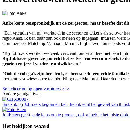
Anke komt oorspronkelijk uit de zorgsector, maar besefte dat dit
“Een vriendin van mij werkte al in de sector en telkens als ze over haar
regio Aalst, ik ben daar dan ook meteen op ingegaan. Intussen werk i
Commercieel Matching Manager. Maar ik blijf streven om steeds verd
“Bij Jobfixers worden we vaak verwend, onder andere met teambuilding
Bij Jobfixers geven ze jou echt het zelfvertrouwen om zoiets te do
groeien en jezelf verder te ontwikkelen
.”
“
Ook de collega's zijn heel leuk, er heerst echt een echte familiale
moment is sowieso onze teambuilding naar Mallorca. Daar deden we ee
Solliciteer nu op open vacatures >>>
Andere getuigenissen
Sinds ik bij Jobfixers begonnen ben, heb ik echt het gevoel van thui
JobFixers geeft je de kans om te groeien, ook al heb je het juiste dipl
Het bekijken waard