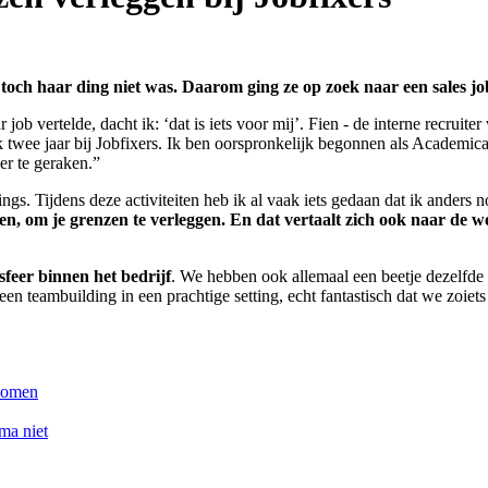
 toch haar ding niet was. Daarom ging ze op zoek naar een sales jo
 job vertelde, dacht ik: ‘dat is iets voor mij’. Fien - de interne recruit
k twee jaar bij Jobfixers. Ik ben oorspronkelijk begonnen als Academic
er te geraken.”
s. Tijdens deze activiteiten heb ik al vaak iets gedaan dat ik anders n
en, om je grenzen te verleggen. En dat vertaalt zich ook naar de we
 sfeer binnen het bedrijf
. We hebben ook allemaal een beetje dezelfde m
n teambuilding in een prachtige setting, echt fantastisch dat we zoie
skomen
oma niet