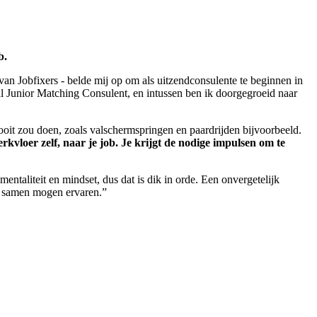
b.
er van Jobfixers - belde mij op om als uitzendconsulente te beginnen in
al Junior Matching Consulent, en intussen ben ik doorgegroeid naar
ooit zou doen, zoals valschermspringen en paardrijden bijvoorbeeld.
rkvloer zelf, naar je job. Je krijgt de nodige impulsen om te
entaliteit en mindset, dus dat is dik in orde. Een onvergetelijk
ts samen mogen ervaren.”