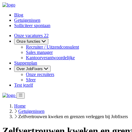
Blog
Getuigenissen
Solliciteer spontaan
Onze vacatures
22
Onze functies
Recruiter / Uitzendconsulent
Sales manager
Kantoorverantwoordelijke
Stappenplan
Over JobFixers
Onze recruiters
Sfeer
Test jezelf
Home
Getuigenissen
Zelfvertrouwen kweken en grenzen verleggen bij Jobfixers
Zelfvertrouwen kweken en grenz