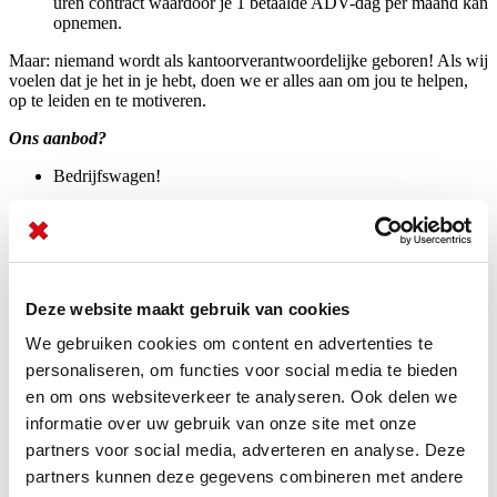
uren contract waardoor je 1 betaalde ADV-dag per maand kan
opnemen.
Maar: niemand wordt als kantoorverantwoordelijke geboren! Als wij
voelen dat je het in je hebt, doen we er alles aan om jou te helpen,
op te leiden en te motiveren.
Ons aanbod?
Bedrijfswagen!
Een uitdagende en stimulerende omgeving waar je de kans
krijgt om jezelf te ontplooien en je carrière verder uit te
bouwen
Salaris, bonussysteem, incentives, laptop, gsm en firmawagen
Deze website maakt gebruik van cookies
volgens target zijn uiteraard aanwezig, maar bovendien – en
veel belangrijker – is een ongelofelijke enthousiaste werksfeer
We gebruiken cookies om content en advertenties te
met tonnen vol camaraderie en fun
personaliseren, om functies voor social media te bieden
Play hard, and work even harder
en om ons websiteverkeer te analyseren. Ook delen we
informatie over uw gebruik van onze site met onze
Begeleiding, aandacht en coaching
partners voor social media, adverteren en analyse. Deze
On-the-job ondersteuning
partners kunnen deze gegevens combineren met andere