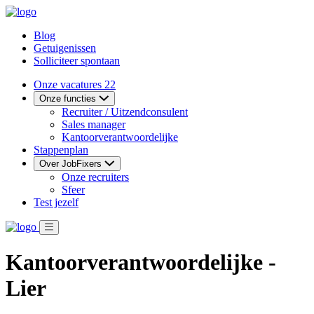
Blog
Getuigenissen
Solliciteer spontaan
Onze vacatures
22
Onze functies
Recruiter / Uitzendconsulent
Sales manager
Kantoorverantwoordelijke
Stappenplan
Over JobFixers
Onze recruiters
Sfeer
Test jezelf
Kantoorverantwoordelijke -
Lier